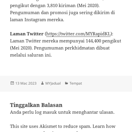
pengikut dengan 3,810 kiriman (Mei 2020).
Pengumuman dan promosi juga sering dikirim di
laman Instagram mereka.
Laman Twitter
(
https://twitter.com/MYRapidKL
):
Laman Twitter mereka mempunyai 144,400 pengikut
(Mei 2020). Pengumuman perkhidmatan dibuat
melalui saluran ini.
Dikirimkan
Pengarang
Kategori
13 Mac 2023
MYJadual
Tempat
pada
Tinggalkan Balasan
Anda perlu
log masuk
untuk menghantar ulasan.
This site uses Akismet to reduce spam.
Learn how