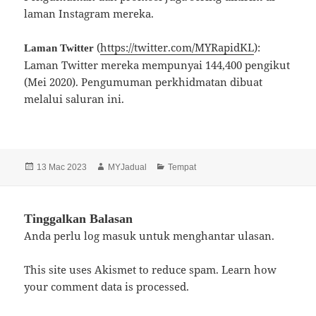
laman Instagram mereka.
(
https://twitter.com/MYRapidKL
):
Laman Twitter
Laman Twitter mereka mempunyai 144,400 pengikut
(Mei 2020). Pengumuman perkhidmatan dibuat
melalui saluran ini.
Dikirimkan
Pengarang
Kategori
13 Mac 2023
MYJadual
Tempat
pada
Tinggalkan Balasan
Anda perlu
log masuk
untuk menghantar ulasan.
This site uses Akismet to reduce spam.
Learn how
your comment data is processed.