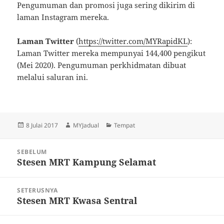
Pengumuman dan promosi juga sering dikirim di
laman Instagram mereka.
Laman Twitter
(
https://twitter.com/MYRapidKL
):
Laman Twitter mereka mempunyai 144,400 pengikut
(Mei 2020). Pengumuman perkhidmatan dibuat
melalui saluran ini.
Dikirimkan
Pengarang
Kategori
8 Julai 2017
MYJadual
Tempat
pada
Navigasi
SEBELUM
kiriman
Stesen MRT Kampung Selamat
Kiriman
sebelumnya:
SETERUSNYA
Stesen MRT Kwasa Sentral
Kiriman
seterusnya: